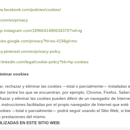
ww.facebook.com/policies/cookies/
er.com/es/privacy
help.instagram.com/1896641480634370?ref=ig
licies.google.com/privacy?hl=es-419&gl=mx
icy.pinterest.com/es/privacy-policy
.linkedin.com/legal/cookie-policy?trk=hp-cookies
liminar cookies
ar, rechazar y eliminar las cookies —total o parcialmente— instaladas e
or (entre los que se encuentran, por ejemplo, Chrome, Firefox, Safari,
hazar y eliminar las cookies pueden diferir de un navegador de Interne
 instrucciones facilitadas por el propio navegador de Internet que esté 
okies —total o parcialmente— podrá seguir usando el Sitio Web, si bie
as prestaciones del mismo.
ILIZADAS EN ESTE SITIO WEB: