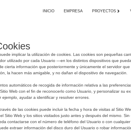
INICIO
EMPRESA
PROYECTOS
 Cookies
puede implicar la utilización de cookies. Las cookies son pequeñas ca
r utilizado por cada Usuario —en los distintos dispositivos que pued
de cierta información que posteriormente y únicamente el servidor que
ción, la hacen más amigable, y no dañan el dispositivo de navegación.
tos automáticos de recogida de información relativa a las preferencia
 Sitio Web con el fin de reconocerlo como Usuario, y personalizar su exp
ejemplo, ayudar a identificar y resolver errores.
avés de las cookies puede incluir la fecha y hora de visitas al Sitio W
el Sitio Web y los sitios visitados justo antes y después del mismo. S
da contactarse con el número de teléfono del Usuario o con cualquier
ede extraer información del disco duro del Usuario o robar informació