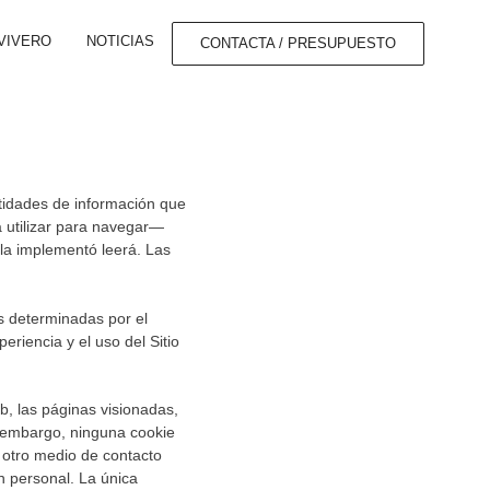
VIVERO
NOTICIAS
CONTACTA / PRESUPUESTO
ntidades de información que
a utilizar para navegar—
 la implementó leerá. Las
s determinadas por el
eriencia y el uso del Sitio
eb, las páginas visionadas,
in embargo, ninguna cookie
 otro medio de contacto
n personal. La única