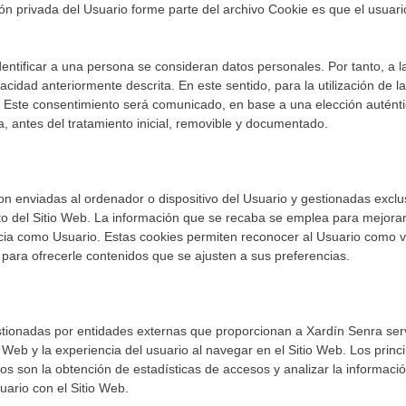
ón privada del Usuario forme parte del archivo Cookie es que el usuar
entificar a una persona se consideran datos personales. Por tanto, a 
ivacidad anteriormente descrita. En este sentido, para la utilización de
. Este consentimiento será comunicado, en base a una elección auténti
va, antes del tratamiento inicial, removible y documentado.
on enviadas al ordenador o dispositivo del Usuario y gestionadas excl
o del Sitio Web. La información que se recaba se emplea para mejorar 
ia como Usuario. Estas cookies permiten reconocer al Usuario como vis
para ofrecerle contenidos que se ajusten a sus preferencias.
stionadas por entidades externas que proporcionan a Xardín Senra servi
 Web y la experiencia del usuario al navegar en el Sitio Web. Los princi
eros son la obtención de estadísticas de accesos y analizar la informaci
uario con el Sitio Web.