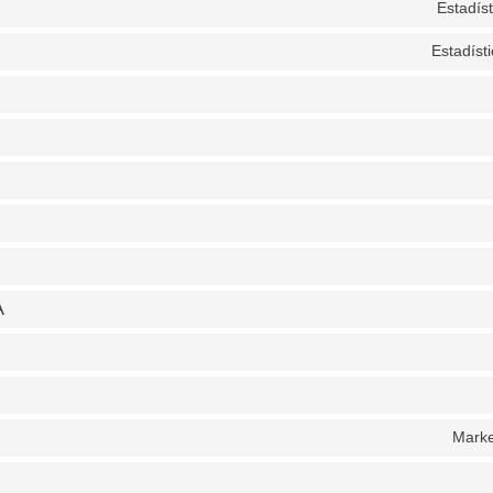
Estadís
Estadíst
A
Marke