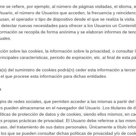
e se refiere, por ejemplo, al número de páginas visitadas, el idioma, el
suario, el número de Usuarios que acceden, la frecuencia y reincidencia
usan, el operador o tipo de dispositivo desde el que se realiza la visita.
y detectar nuevas necesidades para ofrecer a los Usuarios un Contenid
nformación se recopila de forma anónima y se elaboran informes de tend
duales.
ón sobre las cookies, la información sobre la privacidad, o consultar l
rincipales características, periodo de expiración, etc. al final de esta p
(s) del suministro de cookies podrá(n) ceder esta información a terce
ro el que procese esta información para dichas entidades.
s
ins de redes sociales, que permiten acceder a las mismas a partir del 
es pueden almacenarse en el navegador del Usuario. Los titulares de d
íticas de protección de datos y de cookies, siendo ellos mismos, en c
us propias prácticas de privacidad. El Usuario debe referirse a las mi
caso, del tratamiento de sus datos personales. Únicamente a título info
 los que se pueden consultar dichas políticas de privacidad y/o de cook