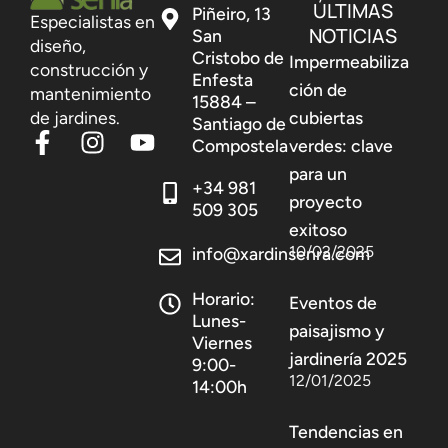
ÚLTIMAS
Piñeiro, 13
Especialistas en
NOTICIAS
San
diseño,
Cristobo de
Impermeabiliza
construcción y
Enfesta
ción de
mantenimiento
15884 –
de jardines.
cubiertas
Santiago de
Compostela
verdes: clave
para un
+34 981
proyecto
509 305
exitoso
10/02/2025
info@xardinsenra.com
Horario:
Eventos de
Lunes-
paisajismo y
Viernes
jardinería 2025
9:00-
12/01/2025
14:00h
Tendencias en