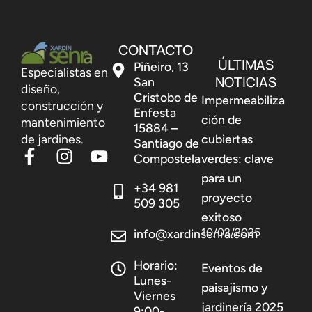
CONTACTO
ÚLTIMAS
Piñeiro, 13
Especialistas en
NOTICIAS
San
diseño,
Cristobo de
Impermeabiliza
construcción y
Enfesta
ción de
mantenimiento
15884 –
de jardines.
cubiertas
Santiago de
Compostela
verdes: clave
para un
+34 981
proyecto
509 305
exitoso
10/02/2025
info@xardinsenra.com
Horario:
Eventos de
Lunes-
paisajismo y
Viernes
jardinería 2025
9:00-