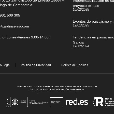
iro, 13 San Cristobo de Enfesta 15884 –
Impermeabilización de cu
iago de Compostela
proyecto exitoso
10/02/2025
981 509 305
Eventos de paisajismo y 
12/01/2025
@xardinsenra.com
rio: Lunes-Viernes 9:00-14:00h
Tendencias en paisajismo:
Galicia
17/12/2024
so Legal
Política de Privacidad
Política de Cookies