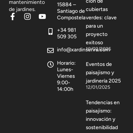
ción de
mantenimiento
15884 –
de jardines.
cubiertas
Santiago de
Compostela
verdes: clave
para un
+34 981
proyecto
509 305
exitoso
10/02/2025
info@xardinsenra.com
Horario:
Eventos de
Lunes-
paisajismo y
Viernes
jardinería 2025
9:00-
12/01/2025
14:00h
Tendencias en
paisajismo:
innovación y
sostenibilidad