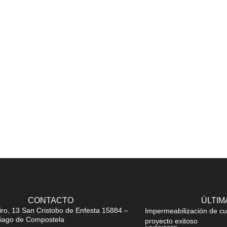
CONTACTO
ÚLTIM
iro, 13 San Cristobo de Enfesta 15884 –
Impermeabilización de cu
iago de Compostela
proyecto exitoso