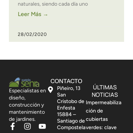
naturales, siendo cada día uno
Leer Más →
28/02/2020
CONTACTO
ÚLTIMAS
Piñeiro, 13
Especialistas en
NOTICIAS
San
diseño,
Cristobo de
Impermeabiliza
construcción y
Enfesta
ción de
mantenimiento
15884 –
de jardines.
cubiertas
Santiago de
Compostela
verdes: clave