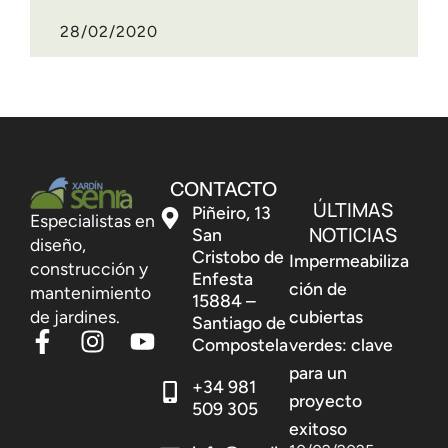
28/02/2020
CONTACTO
ÚLTIMAS
Piñeiro, 13
Especialistas en
NOTICIAS
San
diseño,
Cristobo de
Impermeabiliza
construcción y
Enfesta
ción de
mantenimiento
15884 –
de jardines.
cubiertas
Santiago de
Compostela
verdes: clave
para un
+34 981
proyecto
509 305
exitoso